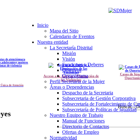
Inicio
Mapa del Sitio
Calendario de Eventos
Nuestra entidad
La Secretaría Distrital
Misión
Visión
Funciones y Deberes
Objetivos
Casas de Igu
Organigrama
Acceso a la Justicia y Eliminación de
Oportuni
las Violencias
Perfil Secretaria de la Mujer
 Única de Atención
Áreas o Dependencias
Despacho de la Secretaria
Subsecretaria de Gestión Corporativa
Subsecretaría de Fortalecimiento de C
Buscar...
Subsecretaría de Políticas de Igualdad
eyes
Nuestro Equipo de Trabajo
Manual de Funciones
Directorio de Contactos
Ofertas de Empleo
Normatividad