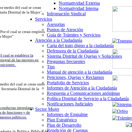
Normatividad Externa
or medio del cual se crean
Normatividad Interna
aría Distrital de la Mujer:'
Infromación Sindical
Servicios
Asesorias
Puntos de Atención
Por el cual se crean empleos
Guia de Trámites y Servicios
la Mujer”
Atención a la Ciudadanía
Carta del trato digno a la ciudadanía
Defensora de la Ciudadanía
l cual se establece la
Sistema Distrital de Quejas y Soluciones
ntegral de las mujeres en
Preguntas frecuentes
posiciones.
Tips
Manual de atención a la ciudadanía
Peticiones, Quejas y Reclamos
Portafolio de Servicios
medio del cual se crean unos
Informes de Atención a la Ciudadanía
Secretaría Distrital de la
Respuesta a Comunicaciones anónimas
Política Distrital de Servicio a la Ciudadanía
Notificaciones Judiciales
 conductas irregulares
Sector Mujer
s de funciones y de
Informes de Empalme
umentos públicos.
Plan Estratégico
Plan de Desarrollo
Rendición de Cuentas
 adopta la Política Pública de