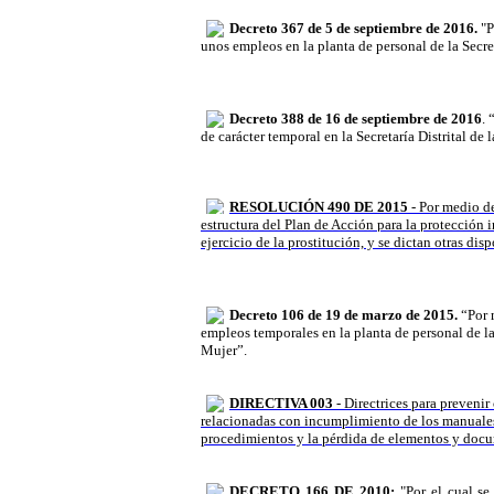
Decreto 367 de 5 de septiembre de
2016
.
"P
unos empleos en la planta de personal de la Secret
Decreto 388 de 16 de septiembre de
2016
.
“
de carácter temporal en la Secretaría Distrital de 
RESOLUCIÓN 490 DE 2015
- Por medio de
estructura del Plan de Acción para la protección i
ejercicio de la prostitución, y se dictan otras dis
Decreto 106 de
19 de marzo de
2015.
“Por 
empleos temporales en la planta de personal de la 
Mujer”
.
DIRECTIVA 003
- Directrices para prevenir
relacionadas con incumplimiento de los manuale
procedimientos y la pérdida de elementos y doc
DECRETO 166 DE 2010:
"Por el cual se