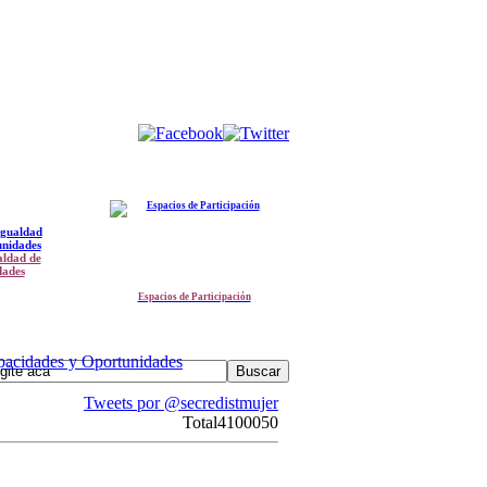
aldad de
dades
Espacios de Participación
apacidades y Oportunidades
Tweets por @secredistmujer
Total
4100050