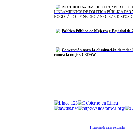
ACUERDO No. 359 DE 2009:
“POR EL C
LINEAMIENTOS DE POLÍTICA PÚBLICA
PARA
BOGOTÁ, D.C. Y SE DICTAN OTRAS DISPOSI
Política Pública
de Mujeres y Equidad de G
Convención para la eliminación de todas 
contra la mujer. CEDAW
Proteccón de datos personales
Ent