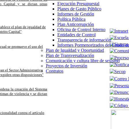
Ejecución Presupuestal
 Capital y se dictan otras
Planes de Gasto Público
Informes de Gestión
Política Pública
Plan Anticorrupción
stablece el plan de igualdad de
Oficina de Control Interno
trito Capital"
Entidades de Control
Transparencia de información
Informes Pormenorizados del Estado de
cual se promueve el uso del
Plan de Igualdad y Oportunidad
Plan de Transversalización
Comunicación y cultura libre de sexismo
Proyectos de Inversión
ean el Sector Administrativo
Contratos
 expiden otras disposiciones"
ordena la creación del Sistema
ctimas de violencia y se dictan
ionalidad contra el artículo