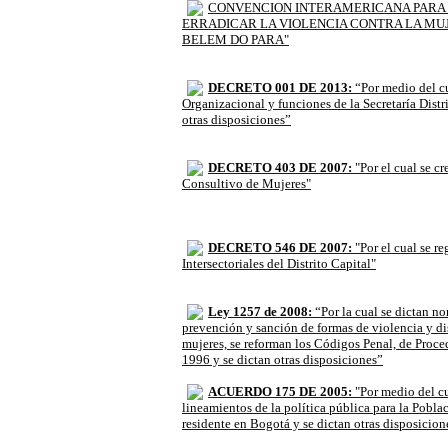
CONVENCION INTERAMERICANA PARA 
ERRADICAR LA VIOLENCIA CONTRA LA MU
BELEM DO PARA"
DECRETO 001 DE 2013:
“Por medio del cu
Organizacional y funciones de la Secretaría Distri
otras disposiciones”
DECRETO 403 DE 2007:
"Por el cual se cr
Consultivo de Mujeres"
DECRETO 546 DE 2007:
"Por el cual se r
Intersectoriales del Distrito Capital"
Ley 1257 de 2008:
“Por la cual se dictan no
prevención y sanción de formas de violencia y di
mujeres, se reforman los Códigos Penal, de Proce
1996 y se dictan otras disposiciones”
ACUERDO 175 DE 2005:
"Por medio del cu
lineamientos de la política pública para la Pobl
residente en Bogotá y se dictan otras disposicion