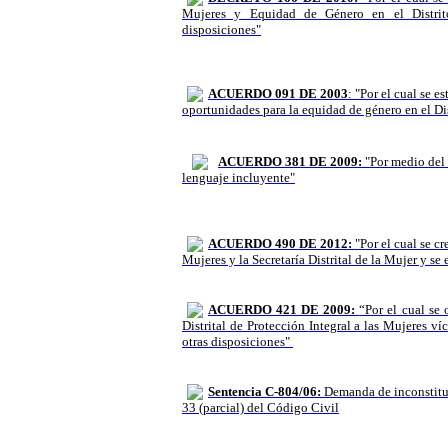
Mujeres y Equidad de Género en el Distrito
disposiciones"
ACUERDO 091 DE 2003
: "Por el cual se e
oportunidades para la equidad de género en el Dis
ACUERDO 381 DE 2009:
"Por medio del 
lenguaje incluyente"
ACUERDO 490 DE 2012:
"Por el cual se cr
Mujeres y la Secretaría Distrital de la Mujer y se
ACUERDO 421 DE 2009:
“Por el cual se 
Distrital de Protección
Integral a las Mujeres ví
otras disposiciones"
Sentencia C-804/06:
Demanda de inconstituc
33 (parcial) del Código Civil