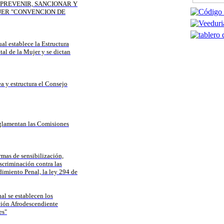
PREVENIR, SANCIONAR
Y
JER
"CONVENCION DE
al establece la Estructura
tal de la Mujer y se dictan
ea y estructura el Consejo
eglamentan las Comisiones
rmas de sensibilización,
scriminación contra las
dimiento Penal, la ley 294 de
al se establecen los
ación Afrodescendiente
es"