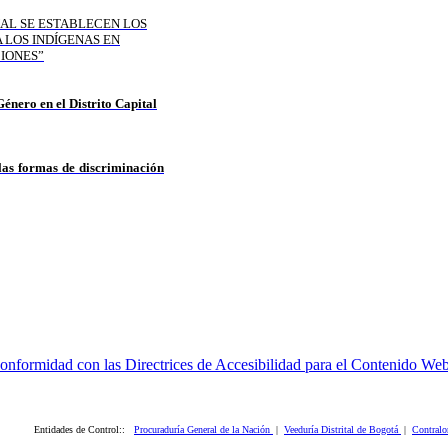
UAL SE ESTABLECEN LOS
 LOS INDÍGENAS EN
CIONES”
énero en el Distrito Capital
las formas de discriminación
idades de Control::
Procuraduría General de la Nación
|
Veeduría Distrital de Bogotá
|
Contralo