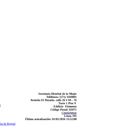
Secretaria Distrital de la Mujer
Teléfonos: (571) 3169001
Avenida El Dorado, calle 26 # 69 - 76
Torre 1 Piso 9
Edificio Elemento
Código Postal 111071
Contáctenos
Línea 195
Última actualización: 01
/02/2016 15:52:00
ría de Bogotá