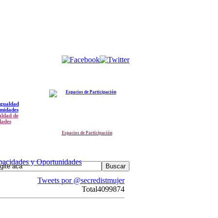
aldad de
dades
Espacios de Participación
apacidades y Oportunidades
Tweets por @secredistmujer
Total
4099874