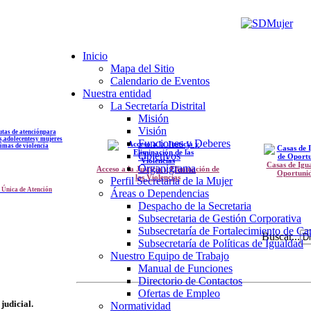
Inicio
Mapa del Sitio
Calendario de Eventos
Nuestra entidad
La Secretaría Distrital
Misión
Visión
Funciones y Deberes
Objetivos
Casas de Igu
Organigrama
Acceso a la Justicia y Eliminación de
Oportuni
las Violencias
Perfil Secretaria de la Mujer
 Única de Atención
Áreas o Dependencias
Despacho de la Secretaria
Subsecretaria de Gestión Corporativa
Subsecretaría de Fortalecimiento de C
Buscar...
Subsecretaría de Políticas de Igualdad
Nuestro Equipo de Trabajo
Manual de Funciones
Directorio de Contactos
Ofertas de Empleo
judicial.
Normatividad